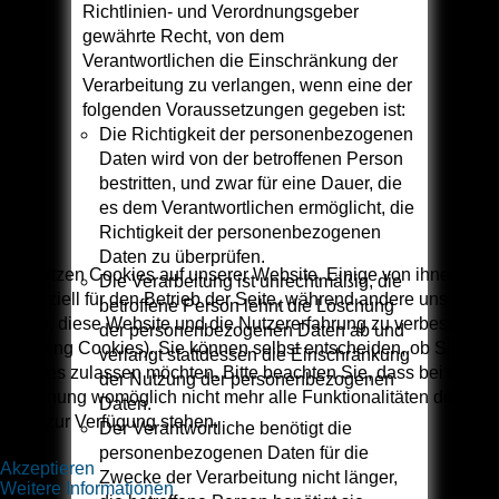
Richtlinien- und Verordnungsgeber
gewährte Recht, von dem
Verantwortlichen die Einschränkung der
Verarbeitung zu verlangen, wenn eine der
folgenden Voraussetzungen gegeben ist:
Die Richtigkeit der personenbezogenen
Daten wird von der betroffenen Person
bestritten, und zwar für eine Dauer, die
es dem Verantwortlichen ermöglicht, die
Richtigkeit der personenbezogenen
Daten zu überprüfen.
Wir nutzen Cookies auf unserer Website. Einige von ihnen sind
Die Verarbeitung ist unrechtmäßig, die
essenziell für den Betrieb der Seite, während andere uns
betroffene Person lehnt die Löschung
helfen, diese Website und die Nutzererfahrung zu verbessern
der personenbezogenen Daten ab und
(Tracking Cookies). Sie können selbst entscheiden, ob Sie die
verlangt stattdessen die Einschränkung
Cookies zulassen möchten. Bitte beachten Sie, dass bei einer
der Nutzung der personenbezogenen
Ablehnung womöglich nicht mehr alle Funktionalitäten der
Daten.
Seite zur Verfügung stehen.
Der Verantwortliche benötigt die
personenbezogenen Daten für die
Akzeptieren
Zwecke der Verarbeitung nicht länger,
Weitere Informationen