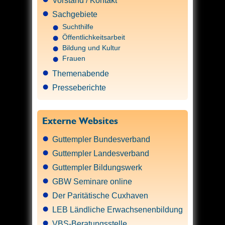
Vorstand / Kontakt
Sachgebiete
Suchthilfe
Öffentlichkeitsarbeit
Bildung und Kultur
Frauen
Themenabende
Presseberichte
Externe Websites
Guttempler Bundesverband
Guttempler Landesverband
Guttempler Bildungswerk
GBW Seminare online
Der Paritätische Cuxhaven
LEB Ländliche Erwachsenenbildung
VBS-Beratungsstelle